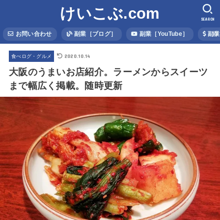
けいこぶ.com
SEARCH
お問い合わせ
副業［ブログ］
副業［YouTube］
副業
2020.10.14
食べログ・グルメ
大阪のうまいお店紹介。ラーメンからスイーツ
まで幅広く掲載。随時更新