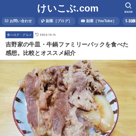
けいこぶ.com
SEARCH
お問い合わせ
副業［ブログ］
副業［YouTube］
副業
2020.10.14
食べログ・グルメ
吉野家の牛皿・牛鍋ファミリーパックを食べた
感想。比較とオススメ紹介