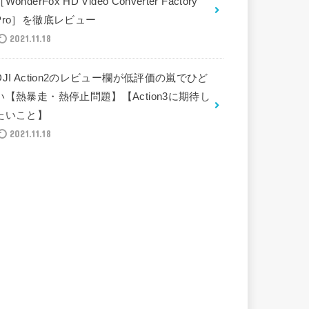
［WonderFox HD Video Converter Factory
Pro］を徹底レビュー
2021.11.18
DJI Action2のレビュー欄が低評価の嵐でひど
い【熱暴走・熱停止問題】【Action3に期待し
たいこと】
2021.11.18