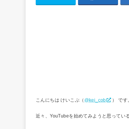
こんにちは けいこぶ（
@kei_cob
） です
近々、YouTubeを始めてみようと思って