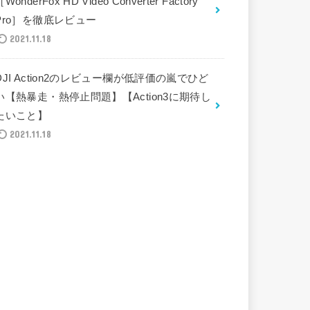
［WonderFox HD Video Converter Factory
Pro］を徹底レビュー
2021.11.18
DJI Action2のレビュー欄が低評価の嵐でひど
い【熱暴走・熱停止問題】【Action3に期待し
たいこと】
2021.11.18