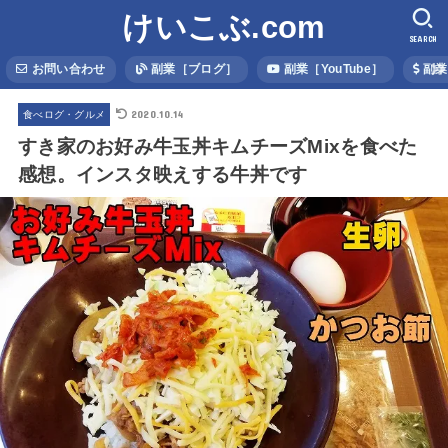
けいこぶ.com
SEARCH
お問い合わせ
副業［ブログ］
副業［YouTube］
副業
2020.10.14
食べログ・グルメ
すき家のお好み牛玉丼キムチーズMixを食べた
感想。インスタ映えする牛丼です