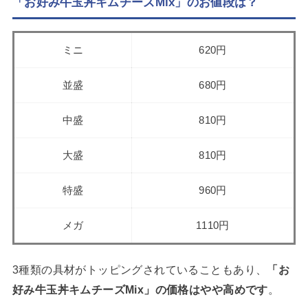
「お好み牛玉丼キムチーズMix」のお値段は？
ミニ
620円
並盛
680円
中盛
810円
大盛
810円
特盛
960円
メガ
1110円
3種類の具材がトッピングされていることもあり、
「お
好み牛玉丼キムチーズMix」の価格はやや高めです
。