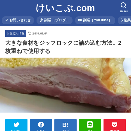
けいこぶ.com
SEARCH
お問い合わせ
副業［ブログ］
副業［YouTube］
副業
2019.01.04
お役立ち情報
大きな食材をジップロックに詰め込む方法。2
枚重ねで使用する
ツイート
シェア
はてブ
送る
Pocket