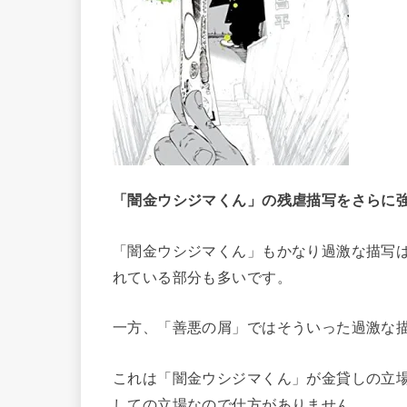
「闇金ウシジマくん」の残虐描写をさらに
「闇金ウシジマくん」もかなり過激な描写
れている部分も多いです。
一方、「善悪の屑」ではそういった過激な
これは「闇金ウシジマくん」が金貸しの立
しての立場なので仕方がありません。