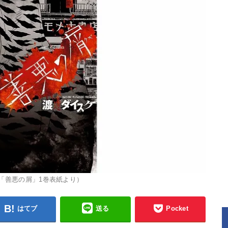
「善悪の屑」1巻表紙より）
はてブ
送る
Pocket