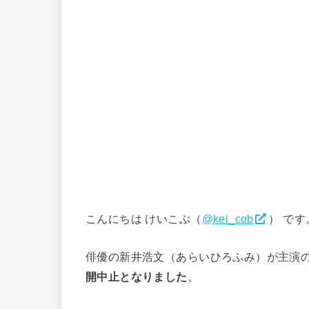
こんにちは けいこぶ（
@kei_cob
） です
俳優の新井浩文（あらいひろふみ）が主演
開中止となりました
。