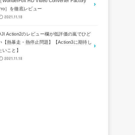
［WonderFox HD Video Converter Factory
Pro］を徹底レビュー
2021.11.18
DJI Action2のレビュー欄が低評価の嵐でひど
い【熱暴走・熱停止問題】【Action3に期待し
たいこと】
2021.11.18