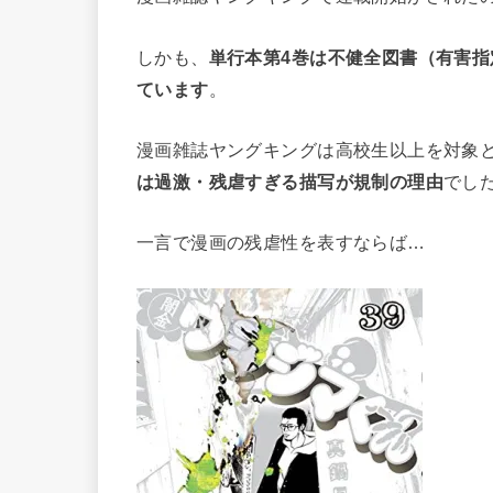
しかも、
単行本第4巻は不健全図書（有害
ています
。
漫画雑誌ヤングキングは高校生以上を対象
は過激・残虐すぎる描写が規制の理由
でし
一言で漫画の残虐性を表すならば…