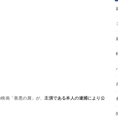
。
の映画「善悪の屑」が、
主演である本人の逮捕により公