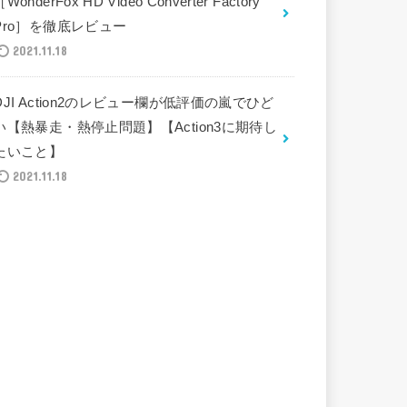
［WonderFox HD Video Converter Factory
Pro］を徹底レビュー
2021.11.18
DJI Action2のレビュー欄が低評価の嵐でひど
い【熱暴走・熱停止問題】【Action3に期待し
たいこと】
2021.11.18