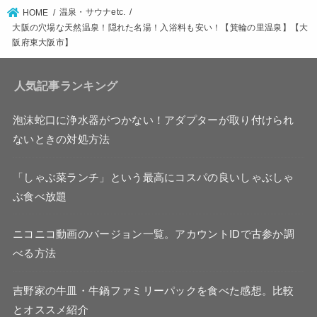
温泉・サウナetc.
HOME
大阪の穴場な天然温泉！隠れた名湯！入浴料も安い！【箕輪の里温泉】【大
阪府東大阪市】
人気記事ランキング
泡沫蛇口に浄水器がつかない！アダプターが取り付けられ
ないときの対処方法
「しゃぶ菜ランチ」という最高にコスパの良いしゃぶしゃ
ぶ食べ放題
ニコニコ動画のバージョン一覧。アカウントIDで古参か調
べる方法
吉野家の牛皿・牛鍋ファミリーパックを食べた感想。比較
とオススメ紹介