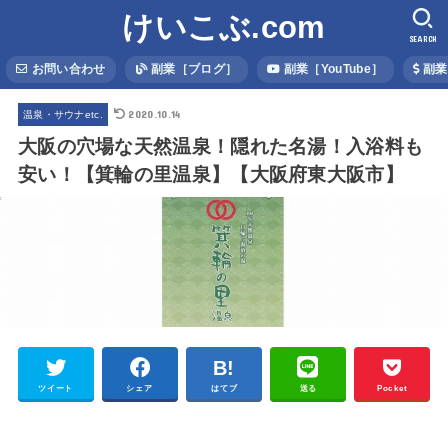
けいこぶ.com
SEARCH
お問い合わせ
副業［ブログ］
副業［YouTube］
副業
2020.10.14
温泉・サウナetc.
大阪の穴場な天然温泉！隠れた名湯！入浴料も
安い！【箕輪の里温泉】【大阪府東大阪市】
ツイート
シェア
はてブ
送る
Pocket