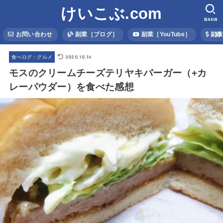
けいこぶ.com
SEARCH
お問い合わせ
副業［ブログ］
副業［YouTube］
副業
2020.10.14
食べログ・グルメ
モスのクリームチーズテリヤキバーガー（+カ
レーパウダー）を食べた感想