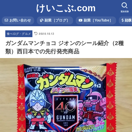
けいこぶ.com
SEARCH
お問い合わせ
副業［ブログ］
副業［YouTube］
副業
2020.10.13
食べログ・グルメ
ガンダムマンチョコ ジオンのシール紹介（2種
類）西日本での先行発売商品