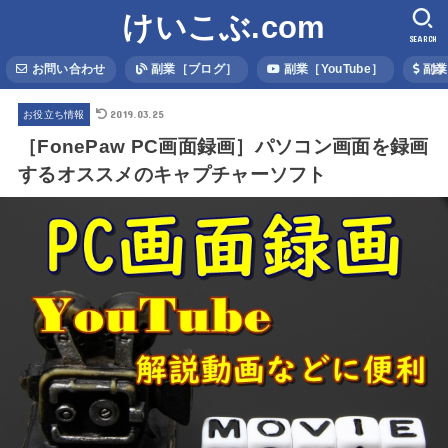
けいこぶ.com
SEARCH
お問い合わせ
副業［ブログ］
副業［YouTube］
副業
2019.03.25
お役立ち情報
［FonePaw PC画面録画］パソコン画面を録画
するオススメのキャプチャーソフト