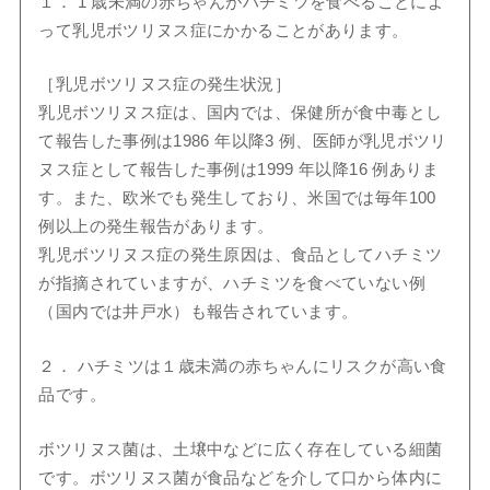
１． 1 歳未満の赤ちゃんがハチミツを食べることによ
って乳児ボツリヌス症にかかることがあります。
［乳児ボツリヌス症の発生状況］
乳児ボツリヌス症は、国内では、保健所が食中毒とし
て報告した事例は1986 年以降3 例、医師が乳児ボツリ
ヌス症として報告した事例は1999 年以降16 例ありま
す。また、欧米でも発生しており、米国では毎年100
例以上の発生報告があります。
乳児ボツリヌス症の発生原因は、食品としてハチミツ
が指摘されていますが、ハチミツを食べていない例
（国内では井戸水）も報告されています。
２． ハチミツは１歳未満の赤ちゃんにリスクが高い食
品です。
ボツリヌス菌は、土壌中などに広く存在している細菌
です。ボツリヌス菌が食品などを介して口から体内に