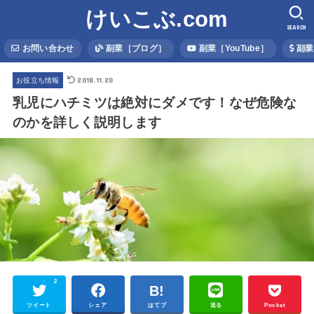
けいこぶ.com
SEARCH
お問い合わせ
副業［ブログ］
副業［YouTube］
副業
2018.11.20
お役立ち情報
乳児にハチミツは絶対にダメです！なぜ危険な
のかを詳しく説明します
2
ツイート
シェア
はてブ
送る
Pocket